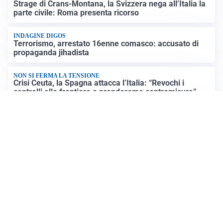
Strage di Crans-Montana, la Svizzera nega all’Italia la
parte civile: Roma presenta ricorso
INDAGINE DIGOS
Terrorismo, arrestato 16enne comasco: accusato di
propaganda jihadista
NON SI FERMA LA TENSIONE
Crisi Ceuta, la Spagna attacca l’Italia: “Revochi i
controlli alle frontiere o prenderemo contromisure”
LUTTO
Francesco Guccini è morto a 86 anni: addio a un
cantautore simbolo della musica italiana
Altre notizie