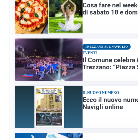
Cosa fare nel weeke
di sabato 18 e dom
TREZZANO SUL NAVIGLIO
EVENTI
Il Comune celebra 
Trezzano: “Piazza
IL NUOVO NUMERO
Ecco il nuovo numer
Navigli online