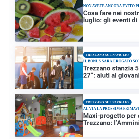
NON AVETE ANCORA FATTO 
Cosa fare nei nost
luglio: gli eventi 
TREZZANO SUL NAVIGLIO
IL BONUS SARÀ EROGATO SO
Trezzano stanzia 5
27”: aiuti ai giova
TREZZANO SUL NAVIGLIO
AL VIA LA PROSSIMA PRIMA
Maxi-progetto per c
Trezzano: l’Ammini