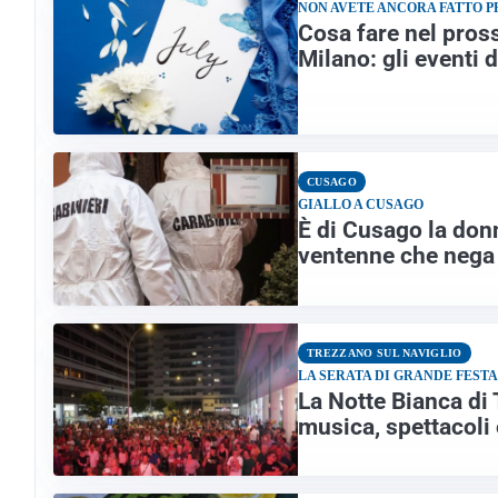
NON AVETE ANCORA FATTO 
Cosa fare nel pros
Milano: gli eventi 
CUSAGO
GIALLO A CUSAGO
È di Cusago la donn
ventenne che nega 
TREZZANO SUL NAVIGLIO
LA SERATA DI GRANDE FESTA
La Notte Bianca di 
musica, spettacoli e