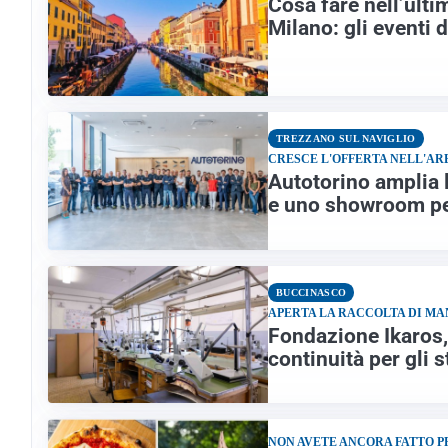
Cosa fare nell’ulti
Milano: gli eventi 
TREZZANO SUL NAVIGLIO
CRESCE L'OFFERTA NELL'AR
Autotorino amplia 
e uno showroom per
BUCCINASCO
APERTA LA RACCOLTA DI MAN
Fondazione Ikaros, 
continuità per gli 
NON AVETE ANCORA FATTO 