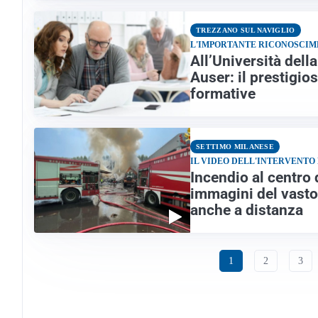
TREZZANO SUL NAVIGLIO
L'IMPORTANTE RICONOSCI
All’Università della
Auser: il prestigio
formative
SETTIMO MILANESE
IL VIDEO DELL'INTERVENTO
Incendio al centro 
immagini del vasto
anche a distanza
1
2
3