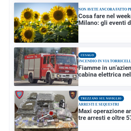
NON AVETE ANCORA FATTO 
Cosa fare nel week
Milano: gli eventi
CUSAGO
INCENDIO IN VIA TORRICELL
Fiamme in un’azien
cabina elettrica nel
TREZZANO SUL NAVIGLIO
ARRESTI E SEQUESTRI
Maxi operazione an
tre arresti e oltre 