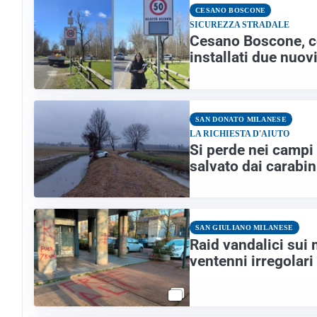
CESANO BOSCONE
SICUREZZA STRADALE
Cesano Boscone, con
installati due nuov
SAN DONATO MILANESE
LA RICHIESTA D'AIUTO
Si perde nei campi 
salvato dai carabin
SAN GIULIANO MILANESE
Raid vandalici sui 
ventenni irregolari