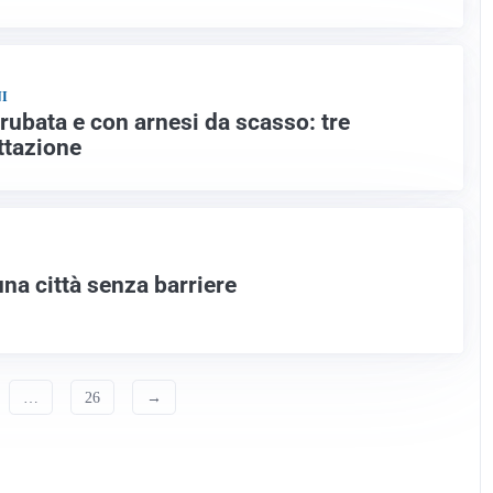
I
rubata e con arnesi da scasso: tre
ttazione
na città senza barriere
…
26
→