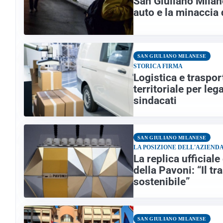
San Giuliano Milane
auto e la minaccia
SAN GIULIANO MILANESE
STORICA FIRMA
Logistica e traspor
territoriale per leg
sindacati
SAN GIULIANO MILANESE
LA POSIZIONE DELL'AZIEND
La replica ufficial
della Pavoni: “Il t
sostenibile”
SAN GIULIANO MILANESE