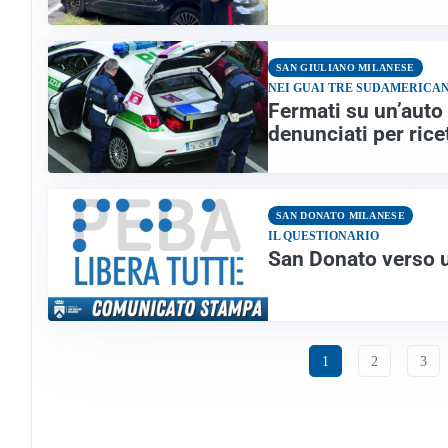
SAN GIULIANO MILANESE
NEI GUAI TRE SUDAMERICAN
Fermati su un’auto 
denunciati per rice
SAN DONATO MILANESE
IL QUESTIONARIO
San Donato verso u
1
2
3