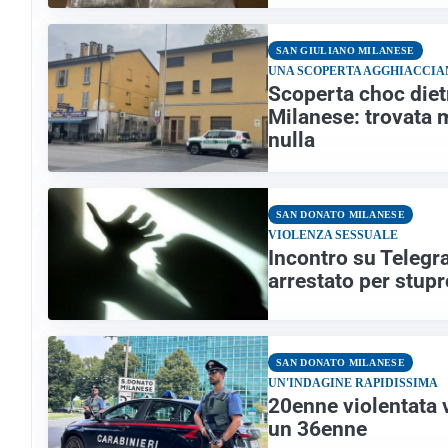
SAN GIULIANO MILANESE
UNA SCOPERTA AGGHIACCIA
Scoperta choc diet
Milanese: trovata
nulla
SAN DONATO MILANESE
VIOLENZA SESSUALE
Incontro su Telegr
arrestato per stupr
SAN DONATO MILANESE
UN'INDAGINE RAPIDISSIMA
20enne violentata v
un 36enne