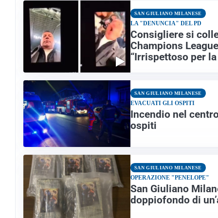
SAN GIULIANO MILANESE
LA "DENUNCIA" DEL PD
Consigliere si colle
Champions League 
“Irrispettoso per la
SAN GIULIANO MILANESE
EVACUATI GLI OSPITI
Incendio nel centro
ospiti
SAN GIULIANO MILANESE
OPERAZIONE "PENELOPE"
San Giuliano Milane
doppiofondo di un’