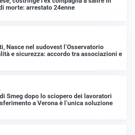
se, costringe l’ex compagna a salire in
 di morte: arrestato 24enne
ti, Nasce nel sudovest l’Osservatorio
alità e sicurezza: accordo tra associazioni e
A
e di Smeg dopo lo sciopero dei lavoratori
rasferimento a Verona è l’unica soluzione