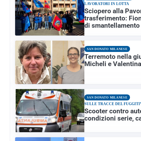
LAVORATORI IN LOTTA
Sciopero alla Pavon
trasferimento: Fio
di smantellamento
SAN DONATO MILANESE
Terremoto nella gi
Micheli e Valentin
SAN DONATO MILANESE
SULLE TRACCE DEL FUGGITI
Scooter contro aut
condizioni serie, ca