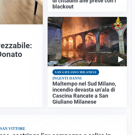
di cittadini alle prese con i
blackout
ezzabile:
Donato
SAN GIULIANO MILANESE
INGENTI DANNI
Maltempo nel Sud Milano,
incendio devasta un’ala di
Cascina Rancate a San
Giuliano Milanese
 SAN VITTORE