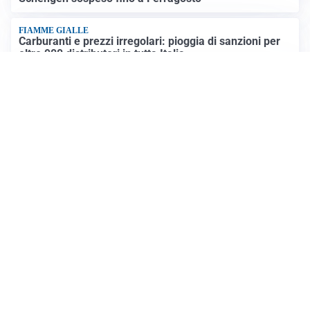
FIAMME GIALLE
Carburanti e prezzi irregolari: pioggia di sanzioni per
oltre 900 distributori in tutta Italia
EMERGENZA CLIMATICA
Ondata di calore eccezionale sull’Italia: 19 città con
bollino rosso
Altre notizie