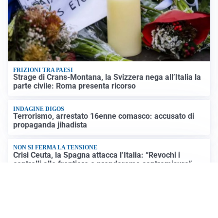
FRIZIONI TRA PAESI
Strage di Crans-Montana, la Svizzera nega all’Italia la
parte civile: Roma presenta ricorso
INDAGINE DIGOS
Terrorismo, arrestato 16enne comasco: accusato di
propaganda jihadista
NON SI FERMA LA TENSIONE
Crisi Ceuta, la Spagna attacca l’Italia: “Revochi i
controlli alle frontiere o prenderemo contromisure”
LUTTO
Francesco Guccini è morto a 86 anni: addio a un
cantautore simbolo della musica italiana