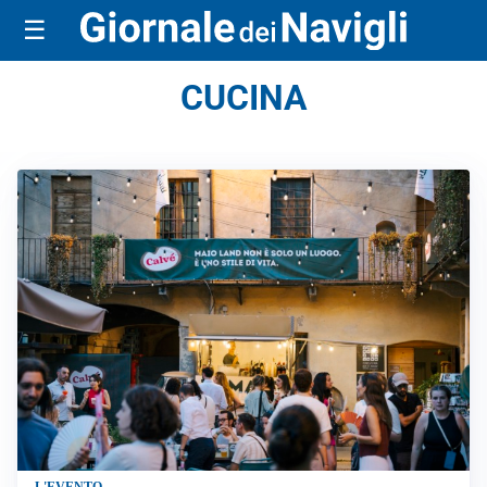
☰
CUCINA