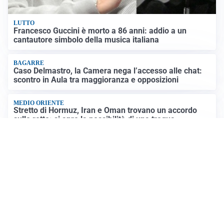
LUTTO
Francesco Guccini è morto a 86 anni: addio a un
cantautore simbolo della musica italiana
BAGARRE
Caso Delmastro, la Camera nega l’accesso alle chat:
scontro in Aula tra maggioranza e opposizioni
MEDIO ORIENTE
Stretto di Hormuz, Iran e Oman trovano un accordo
sulle rotte: si apre la possibilità di una tregua
PREVISIONI
Record di bollini rossi in Italia: oggi caldo estremo in
tutta la Penisola
Altre notizie