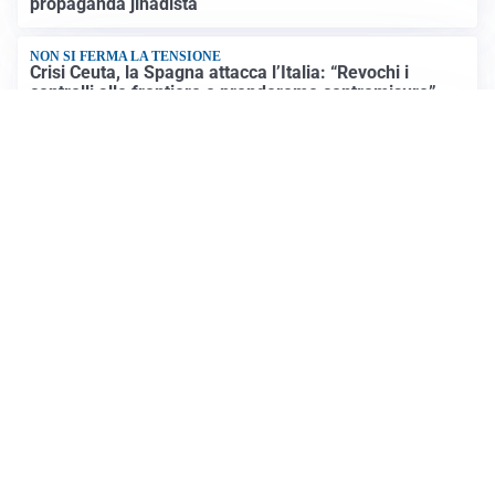
propaganda jihadista
NON SI FERMA LA TENSIONE
Crisi Ceuta, la Spagna attacca l’Italia: “Revochi i
controlli alle frontiere o prenderemo contromisure”
LUTTO
Francesco Guccini è morto a 86 anni: addio a un
cantautore simbolo della musica italiana
Altre notizie