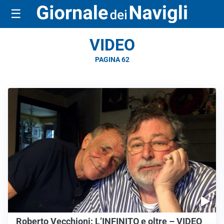
☰
VIDEO
PAGINA 62
Roberto Vecchioni: L’INFINITO e oltre – VIDEO