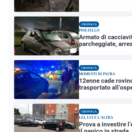
CRONACA
PIOLTELLO
Armato di cacciavit
parcheggiate, arres
CRONACA
MOMENTI DI PAURA
12enne cade rovino
trasportato all’osp
CRONACA
LEI, LUI E L'ALTRA
Prova a investire 
il panico in strada