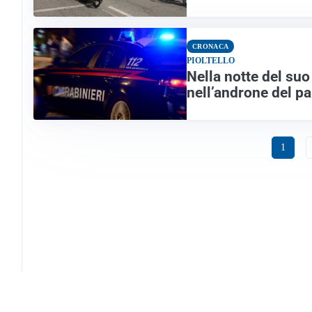
CRONACA
PIOLTELLO
Nella notte del su
nell’androne del p
1