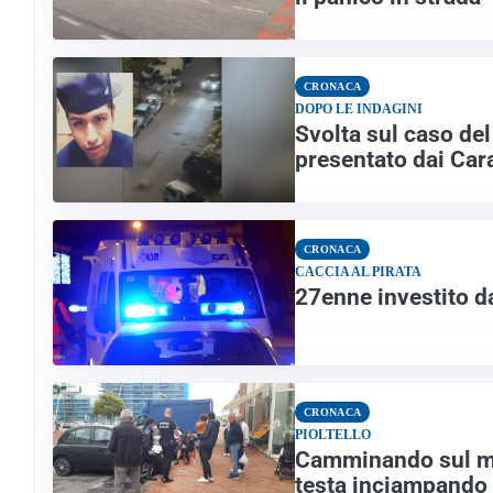
CRONACA
DOPO LE INDAGINI
Svolta sul caso del
presentato dai Cara
CRONACA
CACCIA AL PIRATA
27enne investito da
CRONACA
PIOLTELLO
Camminando sul ma
testa inciampando i