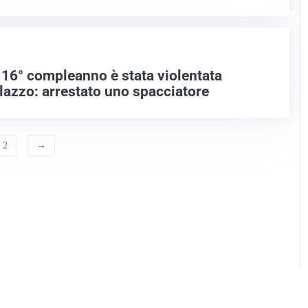
o 16° compleanno è stata violentata
alazzo: arrestato uno spacciatore
2
→