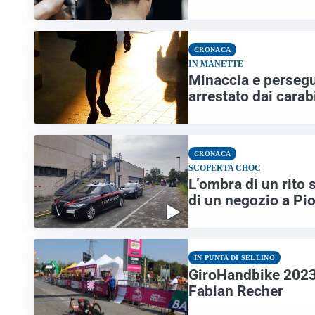
CRONACA
IN MANETTE
Minaccia e persegui
arrestato dai carab
CRONACA
SCOPERTA CHOC
L’ombra di un rito 
di un negozio a Pio
IN PUNTA DI SELLINO
GiroHandbike 2023: 
Fabian Recher