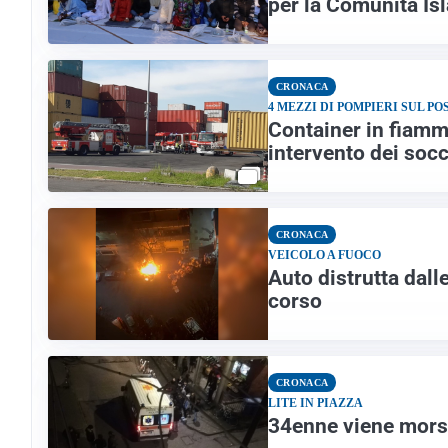
per la Comunità Is
CRONACA
4 MEZZI DI POMPIERI SUL PO
Container in fiamm
intervento dei soc
CRONACA
VEICOLO A FUOCO
Auto distrutta dall
corso
CRONACA
LITE IN PIAZZA
34enne viene morso