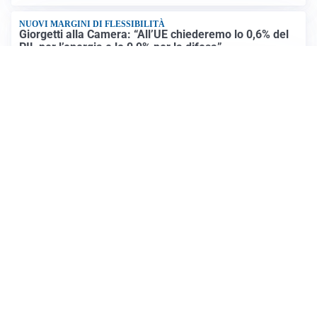
NUOVI MARGINI DI FLESSIBILITÀ
Giorgetti alla Camera: “All’UE chiederemo lo 0,6% del
PIL per l’energia e lo 0,9% per la difesa”
CONTINUANO I NEGOZIATI
Riapertura stretto di Hormuz, Trump: “Accordo
possibile oggi o domani”
Altre notizie