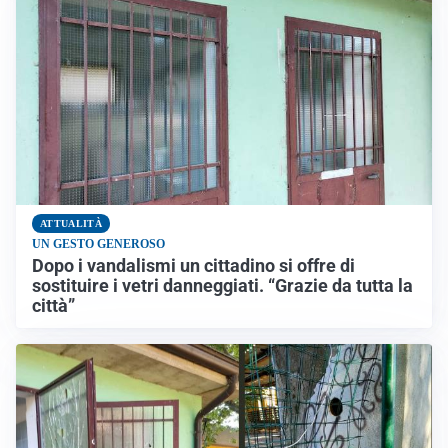
ATTUALITÀ
UN GESTO GENEROSO
Dopo i vandalismi un cittadino si offre di
sostituire i vetri danneggiati. “Grazie da tutta la
città”