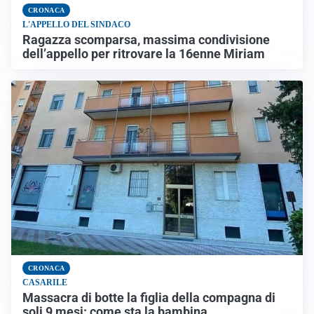
CRONACA
L'APPELLO DEL SINDACO
Ragazza scomparsa, massima condivisione
dell’appello per ritrovare la 16enne Miriam
CRONACA
CASARILE
Massacra di botte la figlia della compagna di
soli 9 mesi: come sta la bambina