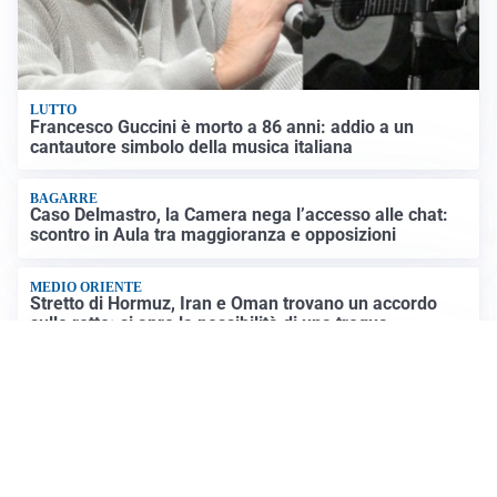
LUTTO
Francesco Guccini è morto a 86 anni: addio a un
cantautore simbolo della musica italiana
BAGARRE
Caso Delmastro, la Camera nega l’accesso alle chat:
scontro in Aula tra maggioranza e opposizioni
MEDIO ORIENTE
Stretto di Hormuz, Iran e Oman trovano un accordo
sulle rotte: si apre la possibilità di una tregua
PREVISIONI
Record di bollini rossi in Italia: oggi caldo estremo in
tutta la Penisola
Altre notizie