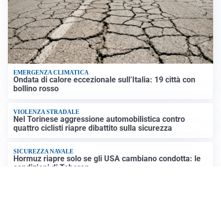
EMERGENZA CLIMATICA
Ondata di calore eccezionale sull’Italia: 19 città con
bollino rosso
VIOLENZA STRADALE
Nel Torinese aggressione automobilistica contro
quattro ciclisti riapre dibattito sulla sicurezza
SICUREZZA NAVALE
Hormuz riapre solo se gli USA cambiano condotta: le
condizioni di Teheran
RIAPERTURA FRONTIERE
Crisi Ceuta, Tajani: “Schengen ripristinato solo a
pericolo finito”