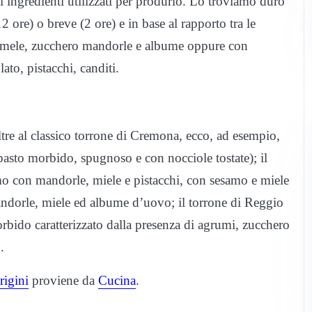
gli ingredienti utilizzati per produrlo. Lo troviamo duro
2 ore) o breve (2 ore) e in base al rapporto tra le
con mele, zucchero mandorle e albume oppure con
ato, pistacchi, canditi.
ltre al classico torrone di Cremona, ecco, ad esempio,
pasto morbido, spugnoso e con nocciole tostate); il
imo con mandorle, miele e pistacchi, con sesamo e miele
ndorle, miele ed albume d’uovo; il torrone di Reggio
rbido caratterizzato dalla presenza di agrumi, zucchero
.
rigini
proviene da
Cucina
.