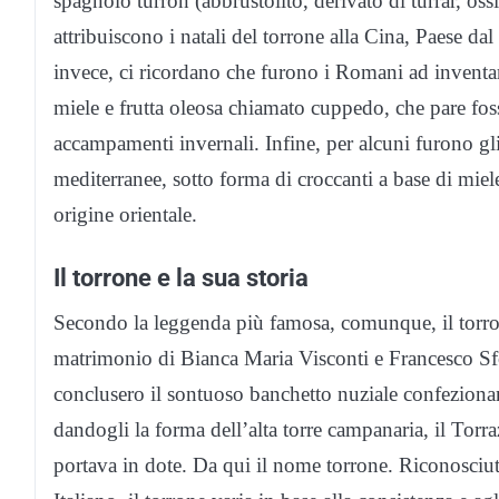
spagnolo turròn (abbrustolito, derivato di turrar, ossia
attribuiscono i natali del torrone alla Cina, Paese da
invece, ci ricordano che furono i Romani ad inventare
miele e frutta oleosa chiamato cuppedo, che pare fos
accampamenti invernali. Infine, per alcuni furono gli
mediterranee, sotto forma di croccanti a base di miel
origine orientale.
Il torrone e la sua storia
Secondo la leggenda più famosa, comunque, il torro
matrimonio di Bianca Maria Visconti e Francesco Sforz
conclusero il sontuoso banchetto nuziale confezion
dandogli la forma dell’alta torre campanaria, il Torr
portava in dote. Da qui il nome torrone. Riconosci