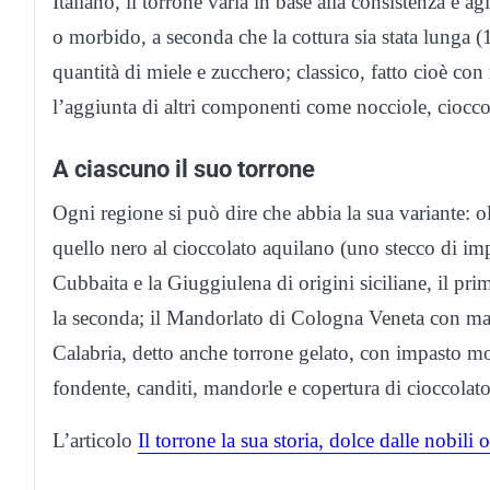
Italiano, il torrone varia in base alla consistenza e a
o morbido, a seconda che la cottura sia stata lunga (1
quantità di miele e zucchero; classico, fatto cioè 
l’aggiunta di altri componenti come nocciole, cioccol
A ciascuno il suo torrone
Ogni regione si può dire che abbia la sua variante: o
quello nero al cioccolato aquilano (uno stecco di im
Cubbaita e la Giuggiulena di origini siciliane, il pr
la seconda; il Mandorlato di Cologna Veneta con ma
Calabria, detto anche torrone gelato, con impasto mo
fondente, canditi, mandorle e copertura di cioccolato
L’articolo
Il torrone la sua storia, dolce dalle nobili o