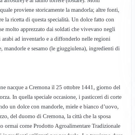
 arrostire) e al latino torrere (tostare). Molti
l quale proviene storicamente la mandorla; altre fonti,
 la ricetta di questa specialità. Un dolce fatto con
se molto apprezzato dai soldati che vivevano negli
 arabi ad inventarlo e a diffonderlo nelle regioni
e, mandorle e sesamo (le giuggiulena), ingredienti di
ne nacque a Cremona il 25 ottobre 1441, giorno del
a. In quella speciale occasione, i pasticceri di corte
ando un dolce con mandorle, miele e bianco d’uovo,
azzo, del duomo di Cremona, la città che la sposa
uto ormai come Prodotto Agroalimentare Tradizionale