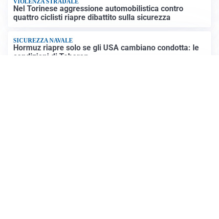
VIOLENZA STRADALE
Nel Torinese aggressione automobilistica contro
quattro ciclisti riapre dibattito sulla sicurezza
SICUREZZA NAVALE
Hormuz riapre solo se gli USA cambiano condotta: le
condizioni di Teheran
RIAPERTURA FRONTIERE
Crisi Ceuta, Tajani: “Schengen ripristinato solo a
pericolo finito”
Altre notizie