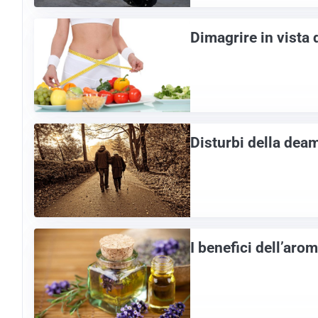
Dimagrire in vista
Disturbi della dea
I benefici dell’aro