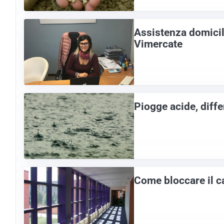
Assistenza domicil
Vimercate
Piogge acide, diff
Come bloccare il cal