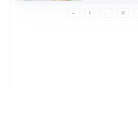
←
1
…
11