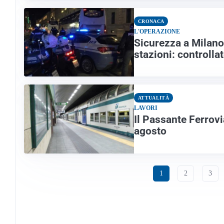
CRONACA
L'OPERAZIONE
Sicurezza a Milano,
stazioni: controlla
ATTUALITÀ
LAVORI
Il Passante Ferrovi
agosto
1
2
3