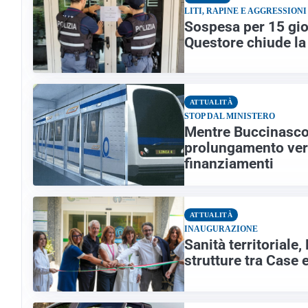
LITI, RAPINE E AGGRESSIONI
Sospesa per 15 gior
Questore chiude la
ATTUALITÀ
STOP DAL MINISTERO
Mentre Buccinasco 
prolungamento verso
finanziamenti
ATTUALITÀ
INAUGURAZIONE
Sanità territoriale,
strutture tra Case