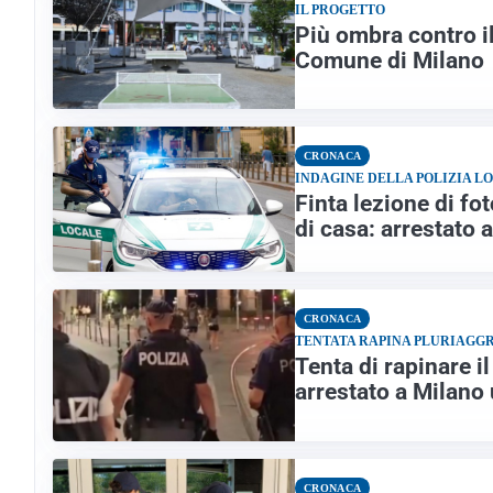
IL PROGETTO
Più ombra contro il
Comune di Milano
CRONACA
INDAGINE DELLA POLIZIA L
Finta lezione di fo
di casa: arrestato 
CRONACA
TENTATA RAPINA PLURIAGG
Tenta di rapinare il
arrestato a Milano
CRONACA