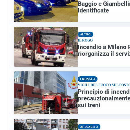
Baggio e Giambelli
identificate
ALTRO
IL ROGO
Incendio a Milano P
riorganizza il servi
CRONACA
VIGILI DEL FUOCO SUL POST
Principio di incend
precauzionalmente l
sui treni
ATTUALITÀ