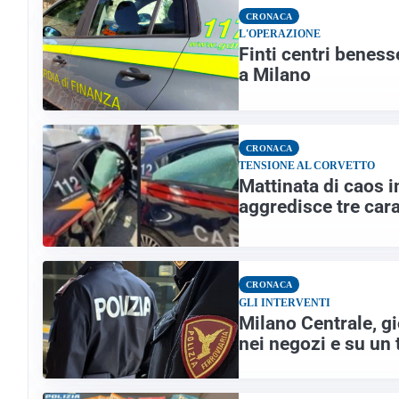
CRONACA
L'OPERAZIONE
Finti centri benesse
a Milano
CRONACA
TENSIONE AL CORVETTO
Mattinata di caos i
aggredisce tre cara
CRONACA
GLI INTERVENTI
Milano Centrale, gi
nei negozi e su un 