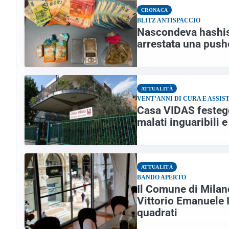
CRONACA
BLITZ ANTISPACCIO
Nascondeva hashish 
arrestata una pus
ATTUALITÀ
VENT’ANNI DI CURA E ASSIS
Casa VIDAS festegg
malati inguaribili e
ATTUALITÀ
BANDO APERTO
Il Comune di Milan
Vittorio Emanuele 
quadrati