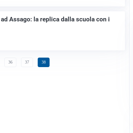
ad Assago: la replica dalla scuola con i
36
37
38