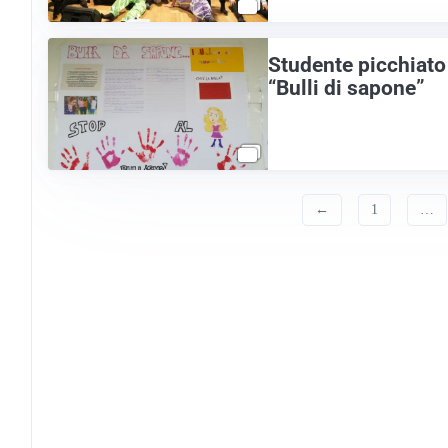
Studente picchiato 
“Bulli di sapone”
←
1
…