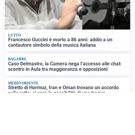
LUTTO
Francesco Guccini è morto a 86 anni: addio a un
cantautore simbolo della musica italiana
BAGARRE
Caso Delmastro, la Camera nega l’accesso alle chat:
scontro in Aula tra maggioranza e opposizioni
MEDIO ORIENTE
Stretto di Hormuz, Iran e Oman trovano un accordo
sulle rotte: si apre la possibilità di una tregua
PREVISIONI
Record di bollini rossi in Italia: oggi caldo estremo in
tutta la Penisola
Altre notizie