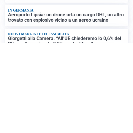
IN GERMANIA
Aeroporto Lipsia: un drone urta un cargo DHL, un altro
trovato con esplosivo vicino a un aereo ucraino
NUOVI MARGINI DI FLESSIBILITÀ
Giorgetti alla Camera: “All’UE chiederemo lo 0,6% del
PIL per l’energia e lo 0,9% per la difesa”
CONTINUANO I NEGOZIATI
Riapertura stretto di Hormuz, Trump: “Accordo
possibile oggi o domani”
Altre notizie