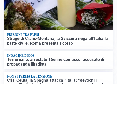
FRIZIONI TRA PAESI
Strage di Crans-Montana, la Svizzera nega all’Italia la
parte civile: Roma presenta ricorso
INDAGINE DIGOS
Terrorismo, arrestato 16enne comasco: accusato di
propaganda jihadista
NON SI FERMA LA TENSIONE
Crisi Ceuta, la Spagna attacca l’Italia: “Revochi i
controlli alle frontiere o prenderemo contromisure”
LUTTO
Francesco Guccini è morto a 86 anni: addio a un
cantautore simbolo della musica italiana