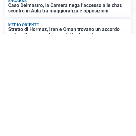
BAGARRE
Caso Delmastro, la Camera nega l’accesso alle chat:
scontro in Aula tra maggioranza e opposizioni
MEDIO ORIENTE
Stretto di Hormuz, Iran e Oman trovano un accordo
sulle rotte: si apre la possibilità di una tregua
PREVISIONI
Record di bollini rossi in Italia: oggi caldo estremo in
tutta la Penisola
Altre notizie