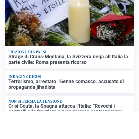
FRIZIONI TRA PAESI
Strage di Crans-Montana, la Svizzera nega all’Italia la
parte civile: Roma presenta ricorso
INDAGINE DIGOS
Terrorismo, arrestato 16enne comasco: accusato di
propaganda jihadista
NON SI FERMA LA TENSIONE
Crisi Ceuta, la Spagna attacca l’Italia: “Revochi i
controlli alle frontiere o prenderemo contromisure”
LUTTO
Francesco Guccini è morto a 86 anni: addio a un
cantautore simbolo della musica italiana