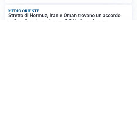
MEDIO ORIENTE
Stretto di Hormuz, Iran e Oman trovano un accordo
sulle rotte: si apre la possibilità di una tregua
PREVISIONI
Record di bollini rossi in Italia: oggi caldo estremo in
tutta la Penisola
Altre notizie