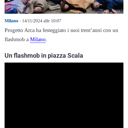
Milano
· 14/11/2024 alle 10:07
Progetto Arca ha festeggiato i suoi trent’anni con un
flashmob a
Milano
.
Un flashmob in piazza Scala