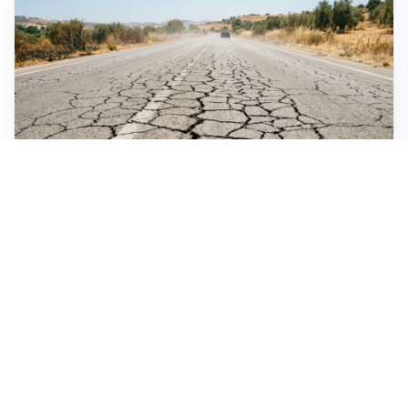
EMERGENZA CLIMATICA
Ondata di calore eccezionale sull’Italia: 19 città con
bollino rosso
VIOLENZA STRADALE
Nel Torinese aggressione automobilistica contro
quattro ciclisti riapre dibattito sulla sicurezza
SICUREZZA NAVALE
Hormuz riapre solo se gli USA cambiano condotta: le
condizioni di Teheran