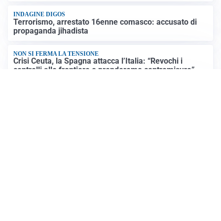
INDAGINE DIGOS
Terrorismo, arrestato 16enne comasco: accusato di
propaganda jihadista
NON SI FERMA LA TENSIONE
Crisi Ceuta, la Spagna attacca l’Italia: “Revochi i
controlli alle frontiere o prenderemo contromisure”
LUTTO
Francesco Guccini è morto a 86 anni: addio a un
cantautore simbolo della musica italiana
Altre notizie