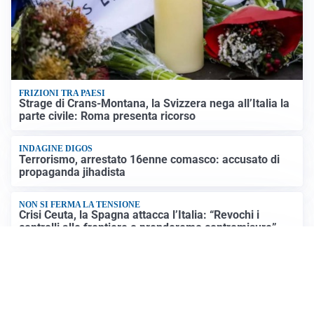
FRIZIONI TRA PAESI
Strage di Crans-Montana, la Svizzera nega all’Italia la
parte civile: Roma presenta ricorso
INDAGINE DIGOS
Terrorismo, arrestato 16enne comasco: accusato di
propaganda jihadista
NON SI FERMA LA TENSIONE
Crisi Ceuta, la Spagna attacca l’Italia: “Revochi i
controlli alle frontiere o prenderemo contromisure”
LUTTO
Francesco Guccini è morto a 86 anni: addio a un
cantautore simbolo della musica italiana