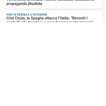
propaganda jihadista
NON SI FERMA LA TENSIONE
Crisi Ceuta, la Spagna attacca l’Italia: “Revochi i
controlli alle frontiere o prenderemo contromisure”
LUTTO
Francesco Guccini è morto a 86 anni: addio a un
cantautore simbolo della musica italiana
Altre notizie