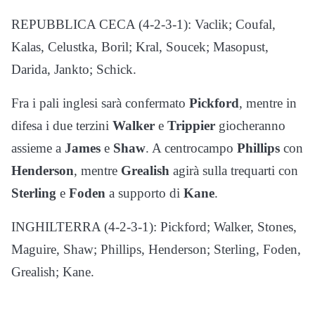
REPUBBLICA CECA (4-2-3-1): Vaclik; Coufal,
Kalas, Celustka, Boril; Kral, Soucek; Masopust,
Darida, Jankto; Schick.
Fra i pali inglesi sarà confermato
Pickford
, mentre in
difesa i due terzini
Walker
e
Trippier
giocheranno
assieme a
James
e
Shaw
. A centrocampo
Phillips
con
Henderson
, mentre
Grealish
agirà sulla trequarti con
Sterling
e
Foden
a supporto di
Kane
.
INGHILTERRA (4-2-3-1): Pickford; Walker, Stones,
Maguire, Shaw; Phillips, Henderson; Sterling, Foden,
Grealish; Kane.