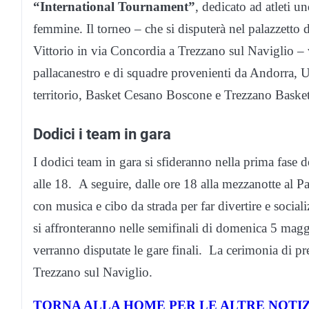
“International Tournament”
, dedicato ad atleti u
femmine. Il torneo – che si disputerà nel palazzetto
Vittorio in via Concordia a Trezzano sul Naviglio – 
pallacanestro e di squadre provenienti da Andorra, Un
territorio, Basket Cesano Boscone e Trezzano Baske
Dodici i team in gara
I dodici team in gara si sfideranno nella prima fase d
alle 18. A seguire, dalle ore 18 alla mezzanotte al P
con musica e cibo da strada per far divertire e social
si affronteranno nelle semifinali di domenica 5 maggio
verranno disputate le gare finali. La cerimonia di pre
Trezzano sul Naviglio.
TORNA ALLA HOME PER LE ALTRE NOTIZ