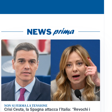
NON SI FERMA LA TENSIONE
Crisi Ceuta, la Spagna attacca l’Italia: “Revochi i