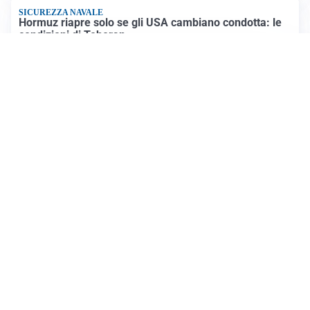
SICUREZZA NAVALE
Hormuz riapre solo se gli USA cambiano condotta: le
condizioni di Teheran
RIAPERTURA FRONTIERE
Crisi Ceuta, Tajani: “Schengen ripristinato solo a
pericolo finito”
Altre notizie