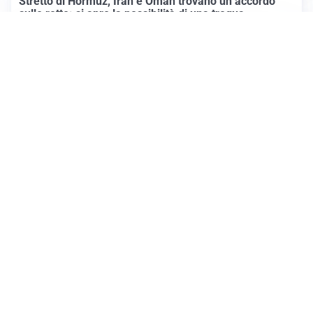
Stretto di Hormuz, Iran e Oman trovano un accordo
sulle rotte: si apre la possibilità di una tregua
PREVISIONI
Record di bollini rossi in Italia: oggi caldo estremo in
tutta la Penisola
Altre notizie