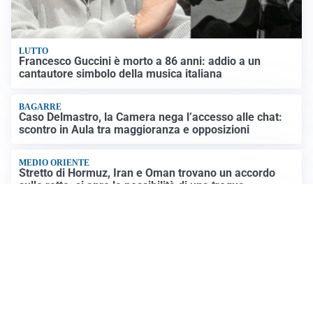
LUTTO
Francesco Guccini è morto a 86 anni: addio a un
cantautore simbolo della musica italiana
BAGARRE
Caso Delmastro, la Camera nega l’accesso alle chat:
scontro in Aula tra maggioranza e opposizioni
MEDIO ORIENTE
Stretto di Hormuz, Iran e Oman trovano un accordo
sulle rotte: si apre la possibilità di una tregua
PREVISIONI
Record di bollini rossi in Italia: oggi caldo estremo in
tutta la Penisola
Altre notizie