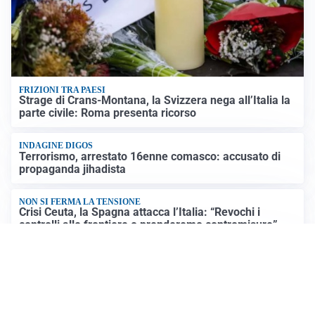
FRIZIONI TRA PAESI
Strage di Crans-Montana, la Svizzera nega all’Italia la
parte civile: Roma presenta ricorso
INDAGINE DIGOS
Terrorismo, arrestato 16enne comasco: accusato di
propaganda jihadista
NON SI FERMA LA TENSIONE
Crisi Ceuta, la Spagna attacca l’Italia: “Revochi i
controlli alle frontiere o prenderemo contromisure”
LUTTO
Francesco Guccini è morto a 86 anni: addio a un
cantautore simbolo della musica italiana