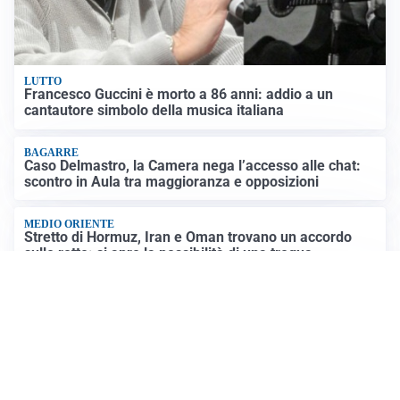
LUTTO
Francesco Guccini è morto a 86 anni: addio a un
cantautore simbolo della musica italiana
BAGARRE
Caso Delmastro, la Camera nega l’accesso alle chat:
scontro in Aula tra maggioranza e opposizioni
MEDIO ORIENTE
Stretto di Hormuz, Iran e Oman trovano un accordo
sulle rotte: si apre la possibilità di una tregua
PREVISIONI
Record di bollini rossi in Italia: oggi caldo estremo in
tutta la Penisola
Altre notizie