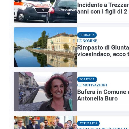
Incidente a Trezza
anni con i figli di 2
CRONACA
LE NOMINE
Rimpasto di Giunta
vicesindaco, ecco 
POLITICA
LE MOTIVAZIONI
Bufera in Comune a
Antonella Buro
ATTUALITÀ