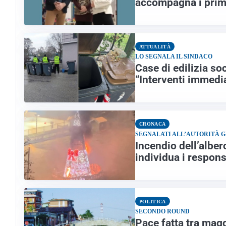
accompagna i prim
ATTUALITÀ
LO SEGNALA IL SINDACO
Case di edilizia so
“Interventi immedia
CRONACA
SEGNALATI ALL’AUTORITÀ G
Incendio dell’alber
individua i respons
POLITICA
SECONDO ROUND
Pace fatta tra mag