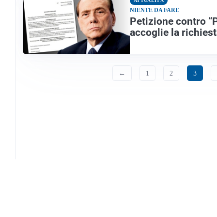
ATTUALITÀ
NIENTE DA FARE
Petizione contro “P
accoglie la richiest
←
1
2
3