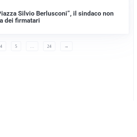
iazza Silvio Berlusconi”, il sindaco non
a dei firmatari
4
5
…
24
→