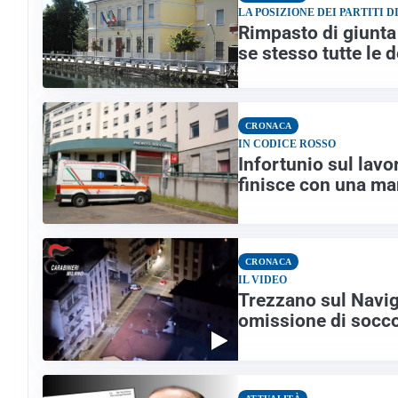
LA POSIZIONE DEI PARTITI 
Rimpasto di giunta
se stesso tutte le 
CRONACA
IN CODICE ROSSO
Infortunio sul lav
finisce con una m
CRONACA
IL VIDEO
Trezzano sul Navigli
omissione di socco