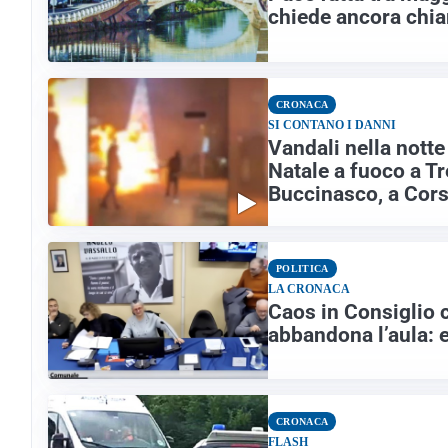
chiede ancora chia
CRONACA
SI CONTANO I DANNI
Vandali nella nott
Natale a fuoco a T
Buccinasco, a Cors
POLITICA
LA CRONACA
Caos in Consiglio 
abbandona l’aula: 
CRONACA
FLASH