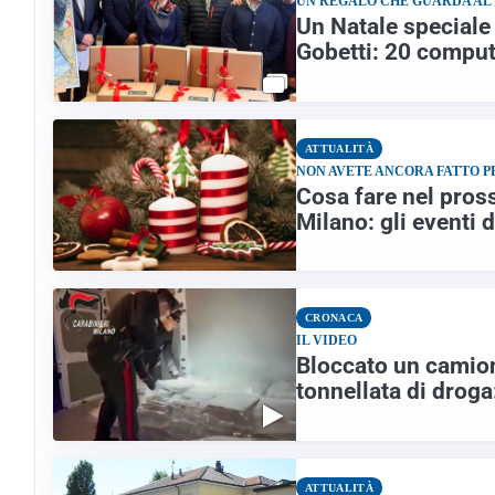
UN REGALO CHE GUARDA AL
Un Natale speciale 
Gobetti: 20 comput
ATTUALITÀ
NON AVETE ANCORA FATTO 
Cosa fare nel pros
Milano: gli eventi
CRONACA
IL VIDEO
Bloccato un camion
tonnellata di droga:
ATTUALITÀ