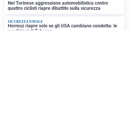
Nel Torinese aggressione automobilistica contro
quattro ciclisti riapre dibattito sulla sicurezza
SICUREZZA NAVALE
Hormuz riapre solo se gli USA cambiano condotta: le
condizioni di Teheran
RIAPERTURA FRONTIERE
Crisi Ceuta, Tajani: “Schengen ripristinato solo a
pericolo finito”
Altre notizie