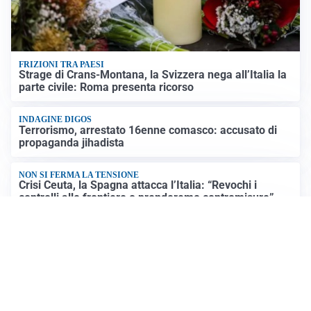
FRIZIONI TRA PAESI
Strage di Crans-Montana, la Svizzera nega all’Italia la
parte civile: Roma presenta ricorso
INDAGINE DIGOS
Terrorismo, arrestato 16enne comasco: accusato di
propaganda jihadista
NON SI FERMA LA TENSIONE
Crisi Ceuta, la Spagna attacca l’Italia: “Revochi i
controlli alle frontiere o prenderemo contromisure”
LUTTO
Francesco Guccini è morto a 86 anni: addio a un
cantautore simbolo della musica italiana
Altre notizie