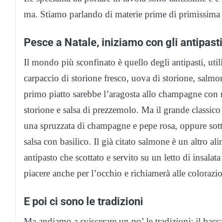
ma. Stiamo parlando di materie prime di primissima 
Pesce a Natale, iniziamo con gli antipast
Il mondo più sconfinato è quello degli antipasti, uti
carpaccio di storione fresco, uova di storione, salmon
primo piatto sarebbe l’aragosta allo champagne con ri
storione e salsa di prezzemolo. Ma il grande classic
una spruzzata di champagne e pepe rosa, oppure sott
salsa con basilico. Il già citato salmone è un altro a
antipasto che scottato e servito su un letto di insala
piacere anche per l’occhio e richiamerà alle colorazion
E poi ci sono le tradizioni
Ma andiamo a sviscerare un po’ le tradizioni: il bacca