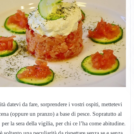
ità datevi da fare, sorprendere i vostri ospiti, mettetevi
ena (oppure un pranzo) a base di pesce. Sopratutto al
per la sera della vigilia, per chi ce l’ha come abitudine.
è soltanto una peculiarità da rispettare senza se e senza