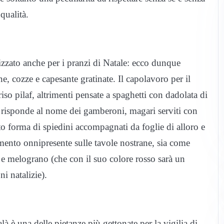
qualità.
i
lizzato anche per i pranzi di Natale: ecco dunque
e, cozze e capesante gratinate. Il capolavoro per il
so pilaf, altrimenti pensate a spaghetti con dadolata di
o risponde al nome dei gamberoni, magari serviti con
o forma di spiedini accompagnati da foglie di alloro e
limento onnipresente sulle tavole nostrane, sia come
ta e melograno (che con il suo colore rosso sarà un
i natalizie).
là è una delle pietanze più gettonate per la vigilia di