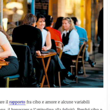
re il
rapporto
fra cibo e amore e alcune variabili
e, il benessere e l’attitudine alla felicità. Perché cibo e