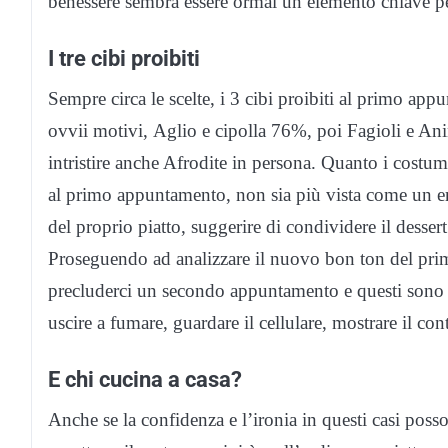
benessere sembra essere ormai un elemento chiave per 
I tre cibi proibiti
Sempre circa le scelte, i 3 cibi proibiti al primo ap
ovvii motivi, Aglio e cipolla 76%, poi Fagioli e A
intristire anche Afrodite in persona. Quanto i costumi 
al primo appuntamento, non sia più vista come un err
del proprio piatto, suggerire di condividere il desser
Proseguendo ad analizzare il nuovo bon ton del p
precluderci un secondo appuntamento e questi sono 
uscire a fumare, guardare il cellulare, mostrare il con
E chi cucina a casa?
Anche se la confidenza e l’ironia in questi casi poss