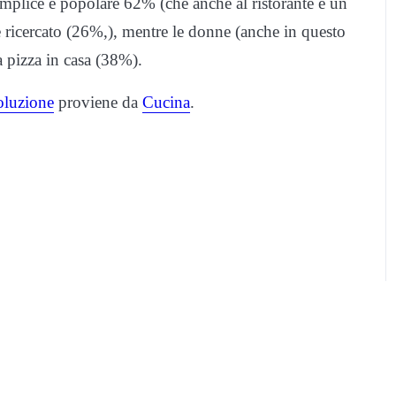
 semplice e popolare 62% (che anche al ristorante è un
e ricercato (26%,), mentre le donne (anche in questo
 pizza in casa (38%).
oluzione
proviene da
Cucina
.
Pubblicità