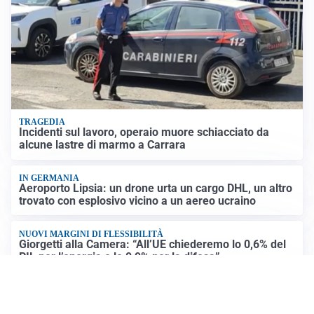
TRAGEDIA
Incidenti sul lavoro, operaio muore schiacciato da
alcune lastre di marmo a Carrara
IN GERMANIA
Aeroporto Lipsia: un drone urta un cargo DHL, un altro
trovato con esplosivo vicino a un aereo ucraino
NUOVI MARGINI DI FLESSIBILITÀ
Giorgetti alla Camera: “All’UE chiederemo lo 0,6% del
PIL per l’energia e lo 0,9% per la difesa”
CONTINUANO I NEGOZIATI
Riapertura stretto di Hormuz, Trump: “Accordo
possibile oggi o domani”