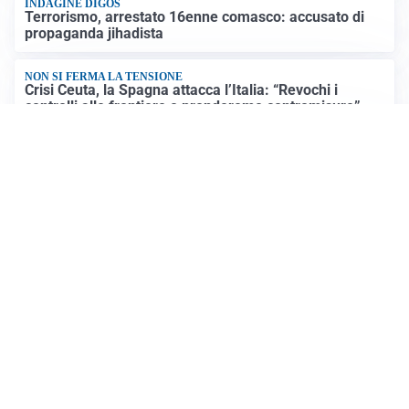
INDAGINE DIGOS
Terrorismo, arrestato 16enne comasco: accusato di
propaganda jihadista
NON SI FERMA LA TENSIONE
Crisi Ceuta, la Spagna attacca l’Italia: “Revochi i
controlli alle frontiere o prenderemo contromisure”
LUTTO
Francesco Guccini è morto a 86 anni: addio a un
cantautore simbolo della musica italiana
Altre notizie