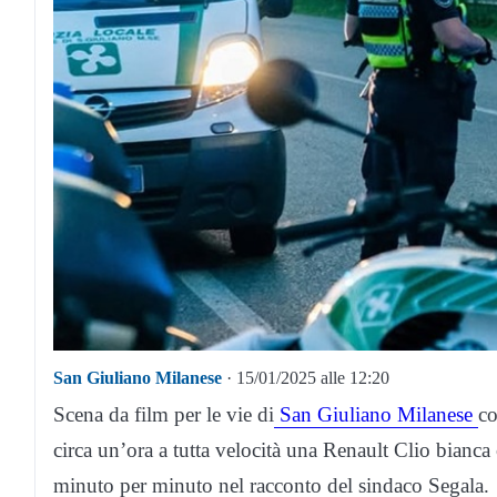
San Giuliano Milanese
· 15/01/2025 alle 12:20
Scena da film per le vie di
San Giuliano Milanese
co
circa un’ora a tutta velocità una Renault Clio bianca 
minuto per minuto nel racconto del sindaco Segala.