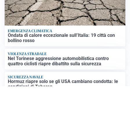
EMERGENZA CLIMATICA
Ondata di calore eccezionale sull’Italia: 19 città con
bollino rosso
VIOLENZA STRADALE
Nel Torinese aggressione automobilistica contro
quattro ciclisti riapre dibattito sulla sicurezza
SICUREZZA NAVALE
Hormuz riapre solo se gli USA cambiano condotta: le
condizioni di Teheran
RIAPERTURA FRONTIERE
Crisi Ceuta, Tajani: “Schengen ripristinato solo a
pericolo finito”
Altre notizie