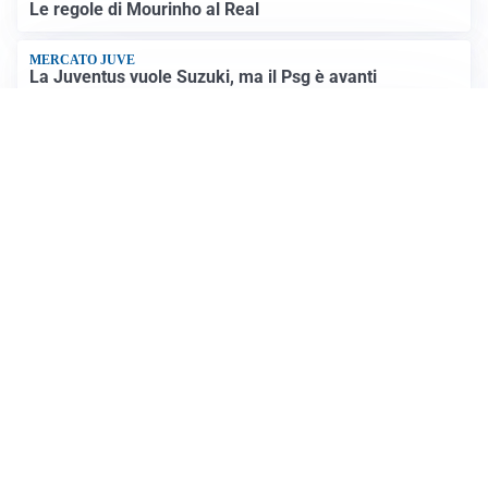
SICUREZZA NAVALE
Hormuz riapre solo se gli USA cambiano condotta: le
condizioni di Teheran
RIAPERTURA FRONTIERE
Crisi Ceuta, Tajani: “Schengen ripristinato solo a
pericolo finito”
Altre notizie