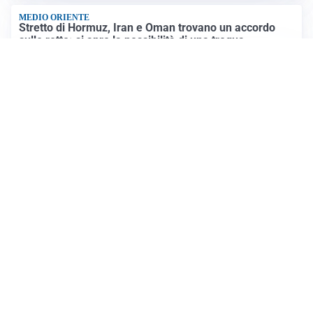
MEDIO ORIENTE
Stretto di Hormuz, Iran e Oman trovano un accordo
sulle rotte: si apre la possibilità di una tregua
PREVISIONI
Record di bollini rossi in Italia: oggi caldo estremo in
tutta la Penisola
Altre notizie