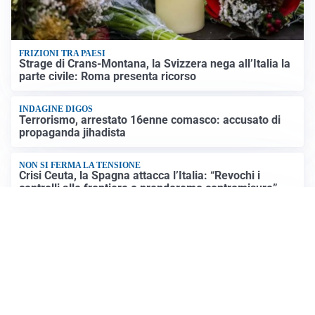
FRIZIONI TRA PAESI
Strage di Crans-Montana, la Svizzera nega all’Italia la
parte civile: Roma presenta ricorso
INDAGINE DIGOS
Terrorismo, arrestato 16enne comasco: accusato di
propaganda jihadista
NON SI FERMA LA TENSIONE
Crisi Ceuta, la Spagna attacca l’Italia: “Revochi i
controlli alle frontiere o prenderemo contromisure”
LUTTO
Francesco Guccini è morto a 86 anni: addio a un
cantautore simbolo della musica italiana
Altre notizie