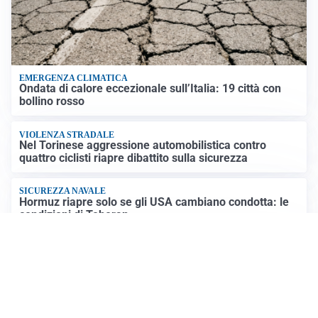
EMERGENZA CLIMATICA
Ondata di calore eccezionale sull’Italia: 19 città con
bollino rosso
VIOLENZA STRADALE
Nel Torinese aggressione automobilistica contro
quattro ciclisti riapre dibattito sulla sicurezza
SICUREZZA NAVALE
Hormuz riapre solo se gli USA cambiano condotta: le
condizioni di Teheran
RIAPERTURA FRONTIERE
Crisi Ceuta, Tajani: “Schengen ripristinato solo a
pericolo finito”
Altre notizie