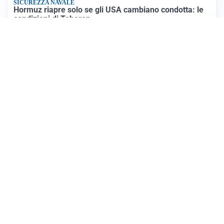
SICUREZZA NAVALE
Hormuz riapre solo se gli USA cambiano condotta: le
condizioni di Teheran
RIAPERTURA FRONTIERE
Crisi Ceuta, Tajani: “Schengen ripristinato solo a
pericolo finito”
Altre notizie