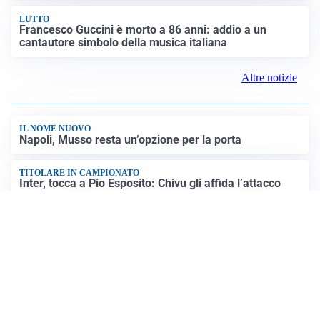
LUTTO
Francesco Guccini è morto a 86 anni: addio a un
cantautore simbolo della musica italiana
Altre notizie
IL NOME NUOVO
Napoli, Musso resta un’opzione per la porta
TITOLARE IN CAMPIONATO
Inter, tocca a Pio Esposito: Chivu gli affida l’attacco
LE PAROLE
Spalletti prepara la Juve: “Con l’Inter servirà essere
squadra”
LONTANO DALL'ITALIA
Vlahovic, rebus futuro: Besiktas e Atletico si
contendono il serbo