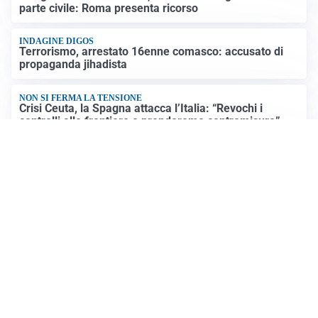
parte civile: Roma presenta ricorso
INDAGINE DIGOS
Terrorismo, arrestato 16enne comasco: accusato di
propaganda jihadista
NON SI FERMA LA TENSIONE
Crisi Ceuta, la Spagna attacca l’Italia: “Revochi i
controlli alle frontiere o prenderemo contromisure”
LUTTO
Francesco Guccini è morto a 86 anni: addio a un
cantautore simbolo della musica italiana
Altre notizie