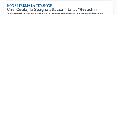
NON SI FERMA LA TENSIONE
Crisi Ceuta, la Spagna attacca l’Italia: “Revochi i
controlli alle frontiere o prenderemo contromisure”
LUTTO
Francesco Guccini è morto a 86 anni: addio a un
cantautore simbolo della musica italiana
Altre notizie