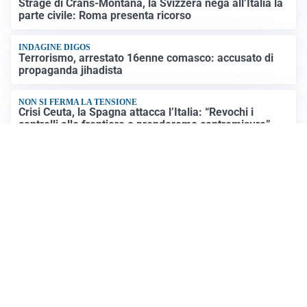
Strage di Crans-Montana, la Svizzera nega all’Italia la
parte civile: Roma presenta ricorso
INDAGINE DIGOS
Terrorismo, arrestato 16enne comasco: accusato di
propaganda jihadista
NON SI FERMA LA TENSIONE
Crisi Ceuta, la Spagna attacca l’Italia: “Revochi i
controlli alle frontiere o prenderemo contromisure”
LUTTO
Francesco Guccini è morto a 86 anni: addio a un
cantautore simbolo della musica italiana
Altre notizie